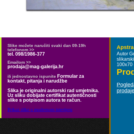
Slike možete naručiti svaki dan 09-19h
Apstra
telefonom >>
Autor G
tel. 098/1986-377
slikars
Emailom >>
100x70
prodaja@mag-galerija.hr
Pro
Formular za
ili jednostavno ispunite
kontakt, pitanja i narudžbe
Pogleda
prodaj
Slika je originalni autorski rad umjetnika.
Uz sliku dobijate certifikat autentičnosti
slike s potpisom autora te račun.
Prikaz slike u modernom interijeru