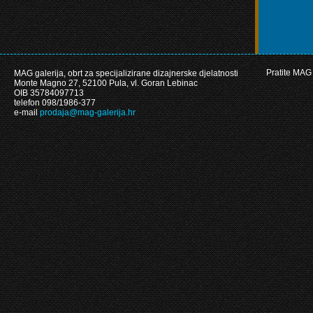
Pratite MAG 
MAG galerija, obrt za specijalizirane dizajnerske djelatnosti
Monte Magno 27, 52100 Pula, vl. Goran Lebinac
OIB 35784097713
telefon 098/1986-377
e-mail
prodaja@mag-galerija.hr