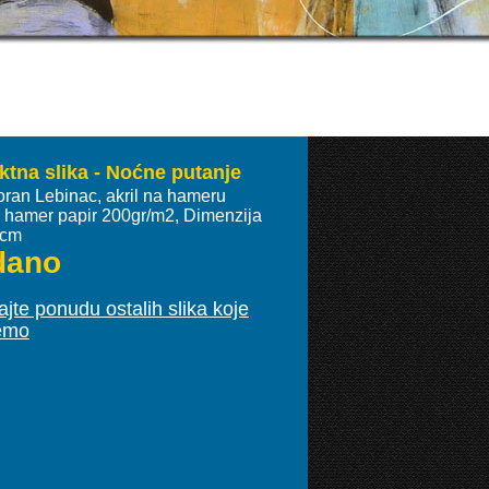
ktna slika - Noćne putanje
oran Lebinac, akril na hameru
ki hamer papir 200gr/m2, Dimenzija
 cm
dano
jte ponudu ostalih slika koje
emo