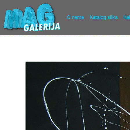
O nama
Katalog slika
Kak