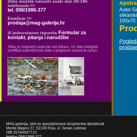
Slike možete naručiti svaki dan 09-19h
Apstra
telefonom >>
Autor G
tel. 098/1986-377
slikars
Emailom >>
100x70
prodaja@mag-galerija.hr
Pro
Formular za
ili jednostavno ispunite
kontakt, pitanja i narudžbe
Pogleda
prodaj
Slika je originalni autorski rad slikara. Uz sliku dobijate
certifikat autentičnosti slike s potpisom autora te račun.
MAG galerija, obrt za specijalizirane dizajnerske djelatnosti
Monte Magno 27, 52100 Pula, vl. Goran Lebinac
OIB 35784097713
telefon 098/1986-377