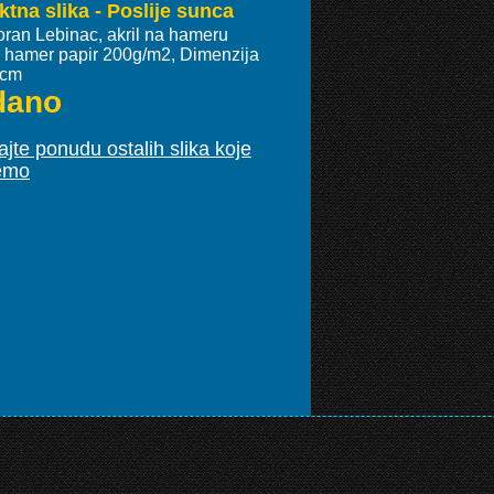
ktna slika - Poslije sunca
oran Lebinac, akril na hameru
ki hamer papir 200g/m2, Dimenzija
 cm
dano
jte ponudu ostalih slika koje
emo