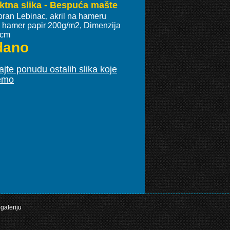
ktna slika - Bespuća mašte
oran Lebinac, akril na hameru
ki hamer papir 200g/m2, Dimenzija
 cm
dano
jte ponudu ostalih slika koje
emo
galeriju