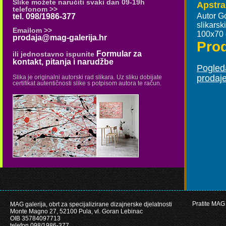
Slike možete naručiti svaki dan 09-19h
Apstra
telefonom >>
Autor G
tel. 098/1986-377
slikars
Emailom >>
100x70
prodaja@mag-galerija.hr
Pro
Formular za
ili jednostavno ispunite
kontakt, pitanja i narudžbe
Pogleda
prodaj
Slika je originalni autorski rad slikara. Uz sliku dobijate
certifikat autentičnosti slike s potpisom autora te račun.
Pratite MAG 
MAG galerija, obrt za specijalizirane dizajnerske djelatnosti
Monte Magno 27, 52100 Pula, vl. Goran Lebinac
OIB 35784097713
telefon 098/1986-377