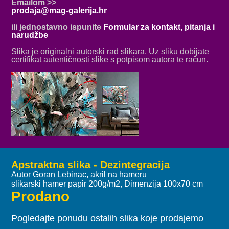
Emailom >>
prodaja@mag-galerija.hr
ili jednostavno ispunite
Formular za kontakt, pitanja i
narudžbe
Slika je originalni autorski rad slikara. Uz sliku dobijate
certifikat autentičnosti slike s potpisom autora te račun.
Apstraktna slika - Dezintegracija
Autor Goran Lebinac, akril na hameru
slikarski hamer papir 200g/m2, Dimenzija 100x70 cm
Prodano
Pogledajte ponudu ostalih slika koje prodajemo