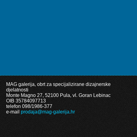
MAG galerija, obrt za specijalizirane dizajnerske
djelatnosti
Monte Magno 27, 52100 Pula, vl. Goran Lebinac
OIB 35784097713
telefon 098/1986-377
e-mail
prodaja@mag-galerija.hr