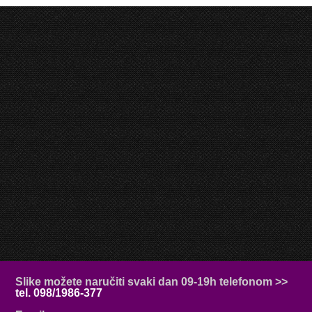
Slike možete naručiti svaki dan 09-19h telefonom >>
tel. 098/1986-377