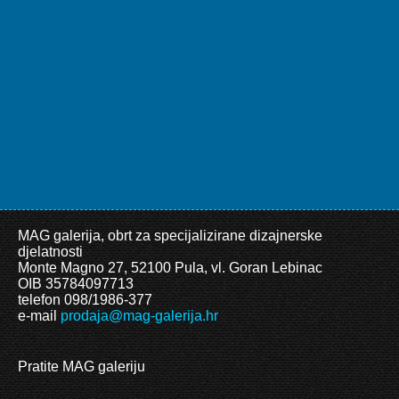
MAG galerija, obrt za specijalizirane dizajnerske
djelatnosti
Monte Magno 27, 52100 Pula, vl. Goran Lebinac
OIB 35784097713
telefon 098/1986-377
e-mail
prodaja@mag-galerija.hr
Pratite MAG galeriju