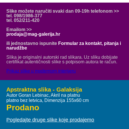
Slike možete naručiti svaki dan 09-19h telefonom >>
tel. 098/1986-377
tel. 052/211-420
Emailom >>
prodaja@mag-galerija.hr
ili jednostavno ispunite
Formular za kontakt, pitanja i
narudžbe
Slika je originalni autorski rad slikara. Uz sliku dobijate
certifikat autentičnosti slike s potpisom autora te račun.
Prikaz slike u modernom interijeru
Apstraktna slika - Galaksija
Autor Goran Lebinac, Akril na platnu
platno bez letvica, Dimenzija 155x60 cm
Prodano
Pogledajte druge slike koje prodajemo