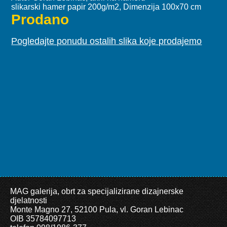
slikarski hamer papir 200g/m2, Dimenzija 100x70 cm
Prodano
Pogledajte ponudu ostalih slika koje prodajemo
MAG galerija, obrt za specijalizirane dizajnerske
djelatnosti
Monte Magno 27, 52100 Pula, vl. Goran Lebinac
OIB 35784097713