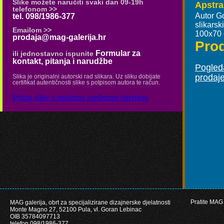
Slike možete naručiti svaki dan 09-19h
Apstra
telefonom >>
Autor G
tel. 098/1986-377
slikars
Emailom >>
100x70
prodaja@mag-galerija.hr
Pro
Formular za
ili jednostavno ispunite
kontakt, pitanja i narudžbe
Pogleda
prodaj
Slika je originalni autorski rad slikara. Uz sliku dobijate
certifikat autentičnosti slike s potpisom autora te račun.
Prikaz slike u moderno uređenom interijeru
Pratite MAG 
MAG galerija, obrt za specijalizirane dizajnerske djelatnosti
Monte Magno 27, 52100 Pula, vl. Goran Lebinac
OIB 35784097713
telefon 098/1986-377