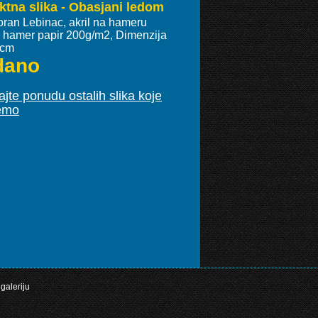
ktna slika - Obasjani ledom
oran Lebinac, akril na hameru
ki hamer papir 200g/m2, Dimenzija
 cm
dano
jte ponudu ostalih slika koje
emo
galeriju