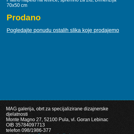
70x50 cm
Prodano
Pogledajte ponudu ostalih slika koje prodajemo
MAG galerija, obrt za specijalizirane dizajnerske
djelatnosti
Monte Magno 27, 52100 Pula, vl. Goran Lebinac
OIB 35784097713
telefon 098/1986-377