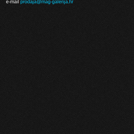
e-mail
prodaja@mag-galerija.hr