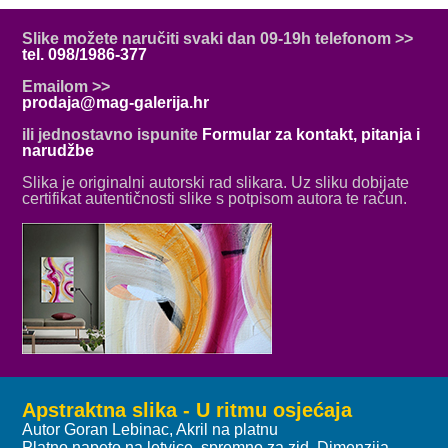
Slike možete naručiti svaki dan 09-19h telefonom >>
tel. 098/1986-377
Emailom >>
prodaja@mag-galerija.hr
ili jednostavno ispunite
Formular za kontakt, pitanja i
narudžbe
Slika je originalni autorski rad slikara. Uz sliku dobijate
certifikat autentičnosti slike s potpisom autora te račun.
Apstraktna slika - U ritmu osjećaja
Autor Goran Lebinac, Akril na platnu
Platno napeto na letvice, spremno za zid, Dimenzija