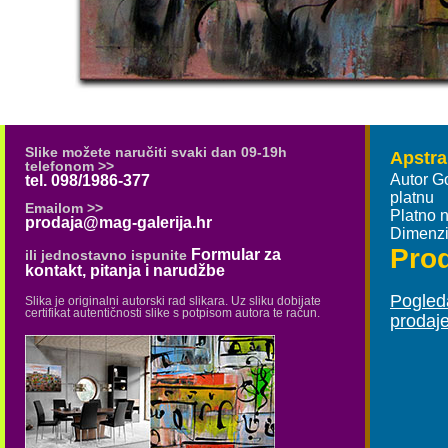
Slike možete naručiti svaki dan 09-19h
Apstrak
telefonom >>
Autor G
tel. 098/1986-377
platnu
Emailom >>
Platno n
prodaja@mag-galerija.hr
Dimenzi
Pro
Formular za
ili jednostavno ispunite
kontakt, pitanja i narudžbe
Pogleda
Slika je originalni autorski rad slikara. Uz sliku dobijate
certifikat autentičnosti slike s potpisom autora te račun.
prodaj