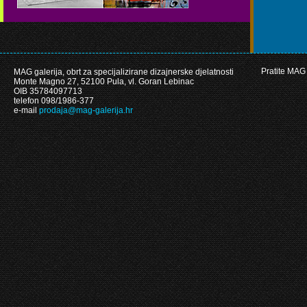
Pratite MAG 
MAG galerija, obrt za specijalizirane dizajnerske djelatnosti
Monte Magno 27, 52100 Pula, vl. Goran Lebinac
OIB 35784097713
telefon 098/1986-377
e-mail
prodaja@mag-galerija.hr