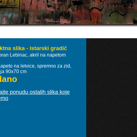
tna slika - Istarski gradić
oran Lebinac, akril na napetom
apeto na letvice, spremno za zid,
ja 90x70 cm
dano
jte ponudu ostalih slika koje
emo