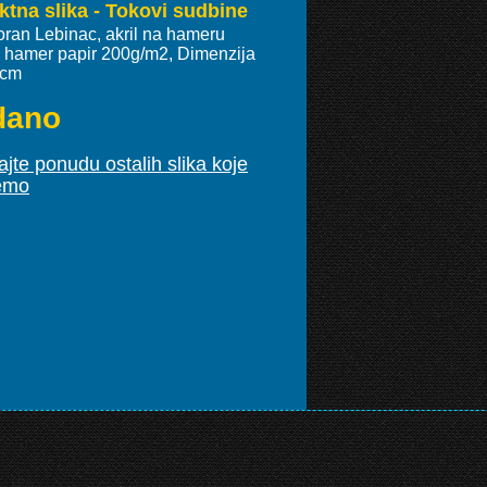
ktna slika - Tokovi sudbine
oran Lebinac, akril na hameru
ki hamer papir 200g/m2, Dimenzija
 cm
dano
jte ponudu ostalih slika koje
emo