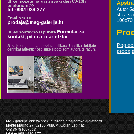
Slike možete naručiti svaki dan 09-19h
Apstra
telefonom >>
Autor G
tel. 098/1986-377
slikars
Emailom >>
100x70
prodaja@mag-galerija.hr
Pro
Formular za
ili jednostavno ispunite
kontakt, pitanja i narudžbe
Pogleda
Slika je originalni autorski rad slikara. Uz sliku dobijate
certifikat autentičnosti slike s potpisom autora te račun.
prodaj
MAG galerija, obrt za specijalizirane dizajnerske djelatnosti
Monte Magno 27, 52100 Pula, vl. Goran Lebinac
OIB 35784097713
telefon 098/1986-377