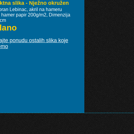
ktna slika - Nježno okružen
oran Lebinac, akril na hameru
ki hamer papir 200g/m2, Dimenzija
 cm
dano
jte ponudu ostalih slika koje
emo