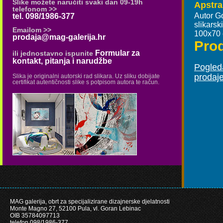
Slike možete naručiti svaki dan 09-19h
Apstra
telefonom >>
Autor G
tel. 098/1986-377
slikars
Emailom >>
100x70
prodaja@mag-galerija.hr
Pro
Formular za
ili jednostavno ispunite
kontakt, pitanja i narudžbe
Pogleda
prodaj
Slika je originalni autorski rad slikara. Uz sliku dobijate
certifikat autentičnosti slike s potpisom autora te račun.
MAG galerija, obrt za specijalizirane dizajnerske djelatnosti
Monte Magno 27, 52100 Pula, vl. Goran Lebinac
OIB 35784097713
telefon 098/1986-377