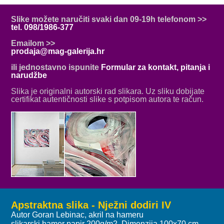
Slike možete naručiti svaki dan 09-19h telefonom >>
tel. 098/1986-377
Emailom >>
prodaja@mag-galerija.hr
ili jednostavno ispunite
Formular za kontakt, pitanja i
narudžbe
Slika je originalni autorski rad slikara. Uz sliku dobijate
certifikat autentičnosti slike s potpisom autora te račun.
Apstraktna slika - Nježni dodiri IV
Autor Goran Lebinac, akril na hameru
slikarski hamer papir 200g/m2, Dimenzija 100x70 cm