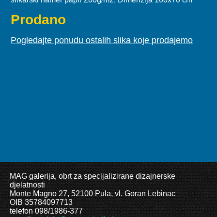
Prodano
Pogledajte ponudu ostalih slika koje prodajemo
MAG galerija, obrt za specijalizirane dizajnerske
djelatnosti
Monte Magno 27, 52100 Pula, vl. Goran Lebinac
OIB 35784097713
telefon 098/1986-377