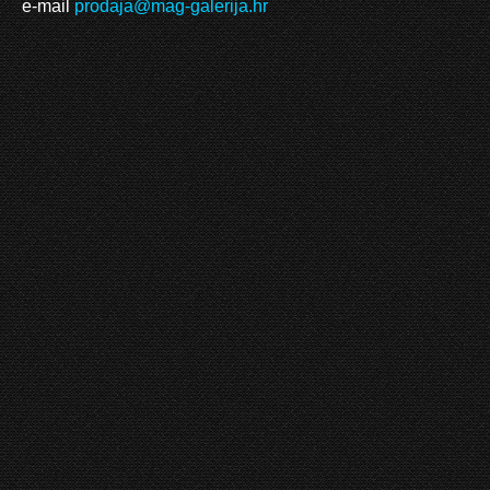
e-mail
prodaja@mag-galerija.hr