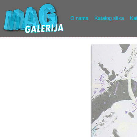
O nama
Katalog slika
Kak