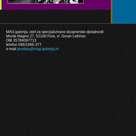
MAG galerija, obrt za specijalizirane dizajnerske djelatnosti
Monte Magno 27, 52100 Pula, vl. Goran Lebinac
OIB 35784097713
telefon 098/1986-377
e-mail
prodaja@mag-galerija.hr