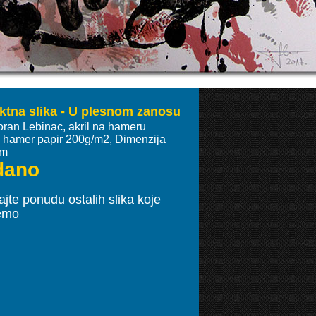
ktna slika - U plesnom zanosu
oran Lebinac, akril na hameru
ki hamer papir 200g/m2, Dimenzija
cm
dano
jte ponudu ostalih slika koje
emo