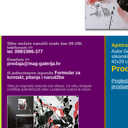
Slike možete naručiti svaki dan 09-19h
Apstra
telefonom >>
Autor G
tel. 098/1986-377
slikars
Emailom >>
42x29 
prodaja@mag-galerija.hr
Pro
Formular za
ili jednostavno ispunite
kontakt, pitanja i narudžbe
Pogleda
prodaj
Slika je originalni autorski rad slikara. Uz sliku dobijate
certifikat autentičnosti slike s potpisom autora te račun.