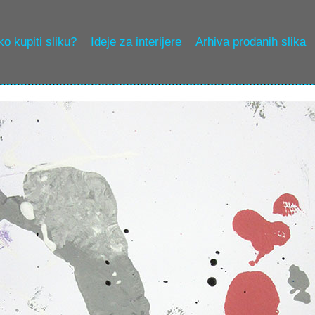
o kupiti sliku?
Ideje za interijere
Arhiva prodanih slika