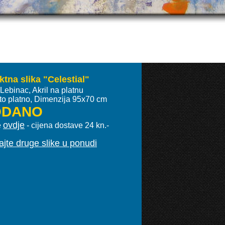
ktna slika "Celestial"
Lebinac, Akril na platnu
o platno, Dimenzija 95x70 cm
ODANO
ovdje
e
- cijena dostave 24 kn.-
jte druge slike u ponudi