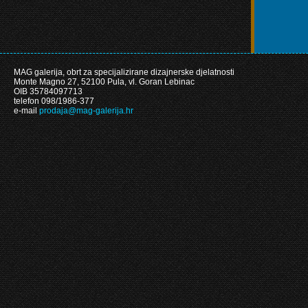
MAG galerija, obrt za specijalizirane dizajnerske djelatnosti
Monte Magno 27, 52100 Pula, vl. Goran Lebinac
OIB 35784097713
telefon 098/1986-377
e-mail
prodaja@mag-galerija.hr