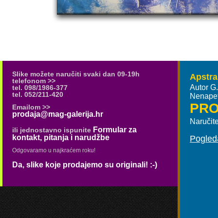
Slike možete naručiti svaki dan 09-19h
Apstra
telefonom >>
Autor G.
tel. 098/1986-377
tel. 052/211-420
Nenapet
PR
Emailom >>
prodaja@mag-galerija.hr
Naručit
Formular za
ili jednostavno ispunite
kontakt, pitanja i narudžbe
Pogleda
Odgovaramo u najkraćem roku!
Da, slike koje prodajemo su originali! :-)