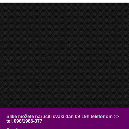
Slike možete naručiti svaki dan 09-19h telefonom >>
tel. 098/1986-377