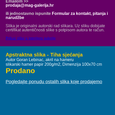
Emailom >>
prodaja@mag-galerija.hr
ili jednostavno ispunite
Formular za kontakt, pitanja i
narudžbe
Slika je originalni autorski rad slikara. Uz sliku dobijate
certifikat autentičnosti slike s potpisom autora te račun.
Prikaz slike u interijeru galerije
Apstraktna slika - Tiha sjećanja
Autor Goran Lebinac, akril na hameru
slikarski hamer papir 200g/m2, Dimenzija 100x70 cm
Prodano
Pogledajte ponudu ostalih slika koje prodajemo