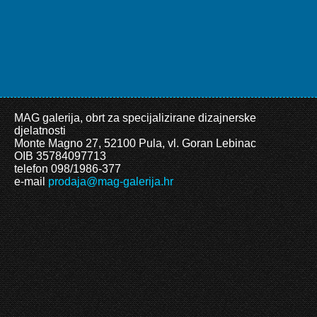
MAG galerija, obrt za specijalizirane dizajnerske
djelatnosti
Monte Magno 27, 52100 Pula, vl. Goran Lebinac
OIB 35784097713
telefon 098/1986-377
e-mail
prodaja@mag-galerija.hr