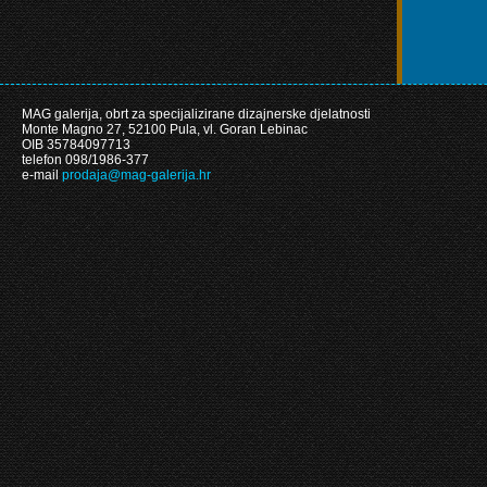
MAG galerija, obrt za specijalizirane dizajnerske djelatnosti
Monte Magno 27, 52100 Pula, vl. Goran Lebinac
OIB 35784097713
telefon 098/1986-377
e-mail
prodaja@mag-galerija.hr