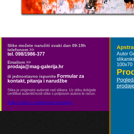
Slike možete naručiti svaki dan 09-19h
Apstrak
telefonom >>
Autor G
tel. 098/1986-377
slikars
Emailom >>
100x70
prodaja@mag-galerija.hr
Pro
Formular za
ili jednostavno ispunite
Pogleda
kontakt, pitanja i narudžbe
prodaj
Slika je originalni autorski rad slikara. Uz sliku dobijate
certifikat autentičnosti slike s potpisom autora te račun.
Prikaz slike u modernom interijeru