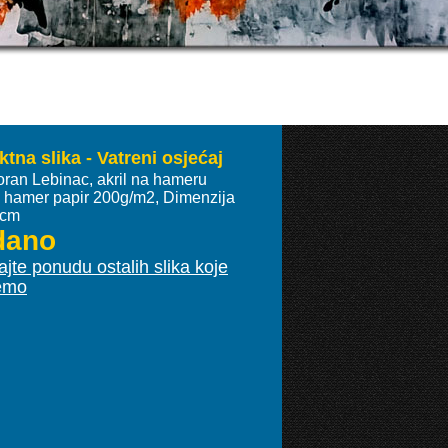
tna slika - Vatreni osjećaj
oran Lebinac, akril na hameru
ki hamer papir 200g/m2, Dimenzija
 cm
dano
jte ponudu ostalih slika koje
emo