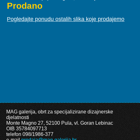
Prodano
Pogledajte ponudu ostalih slika koje prodajemo
MAG galerija, obrt za specijalizirane dizajnerske
djelatnosti
Monte Magno 27, 52100 Pula, vl. Goran Lebinac
OIB 35784097713
telefon 098/1986-377
e-mail
prodaja@mag-galerija.hr