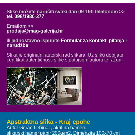
Slike možete naručiti svaki dan 09-19h telefonom >>
tel. 098/1986-377
Emailom >>
prodaja@mag-galerija.hr
ili jednostavno ispunite
Formular za kontakt, pitanja i
narudžbe
Slika je originalni autorski rad slikara. Uz sliku dobijate
certifikat autentičnosti slike s potpisom autora te račun.
Apstraktna slika - Kraj epohe
Autor Goran Lebinac, akril na hameru
slikarski hamer papir 200g/m2, Dimenzija 100x70 cm