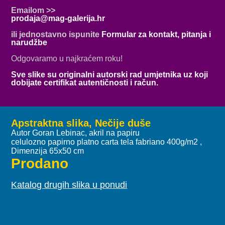
Emailom >>
prodaja@mag-galerija.hr
ili jednostavno ispunite
Formular za kontakt, pitanja i
narudžbe
Odgovaramo u najkraćem roku!
Sve slike su originalni autorski rad umjetnika uz koji
dobijate certifikat autentičnosti i račun.
Apstraktna slika, Nečije duše
Autor Goran Lebinac, akril na papiru
celulozno papirno platno carta tela fabriano 400g/m2 ,
Dimenzija 65x50 cm
Prodano
Katalog drugih slika u ponudi