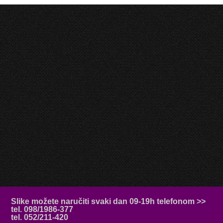
Slike možete naručiti svaki dan 09-19h telefonom >>
tel. 098/1986-377
tel. 052/211-420