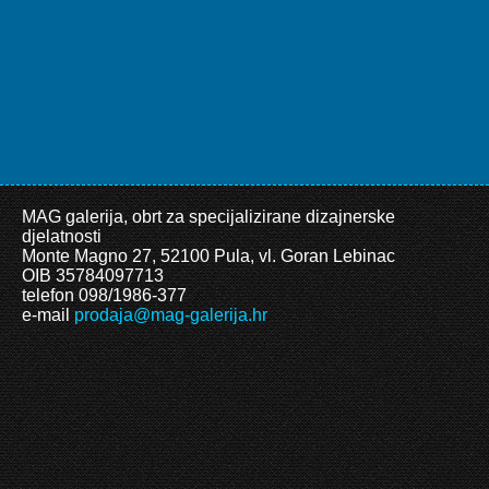
MAG galerija, obrt za specijalizirane dizajnerske
djelatnosti
Monte Magno 27, 52100 Pula, vl. Goran Lebinac
OIB 35784097713
telefon 098/1986-377
e-mail
prodaja@mag-galerija.hr