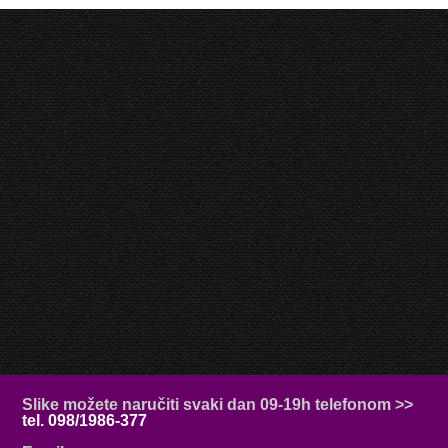
Slike možete naručiti svaki dan 09-19h telefonom >>
tel. 098/1986-377