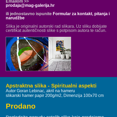
Emailom >>
prodaja@mag-galerija.hr
ili jednostavno ispunite
Formular za kontakt, pitanja i
narudžbe
Slika je originalni autorski rad slikara. Uz sliku dobijate
certifikat autentičnosti slike s potpisom autora te račun.
Apstraktna slika - Spiritualni aspekti
Autor Goran Lebinac, akril na hameru
slikarski hamer papir 200g/m2, Dimenzija 100x70 cm
Prodano