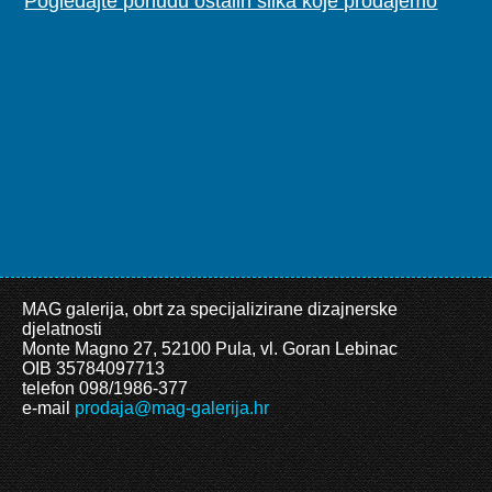
Pogledajte ponudu ostalih slika koje prodajemo
MAG galerija, obrt za specijalizirane dizajnerske
djelatnosti
Monte Magno 27, 52100 Pula, vl. Goran Lebinac
OIB 35784097713
telefon 098/1986-377
e-mail
prodaja@mag-galerija.hr