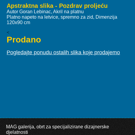
Apstraktna slika - Pozdrav proljeću
Autor Goran Lebinac, Akril na platnu
Platno napeto na letvice, spremno za zid, Dimenzija
120x90 cm
<
Prodano
Pogledajte ponudu ostalih slika koje prodajemo
MAG galerija, obrt za specijalizirane dizajnerske
djelatnosti