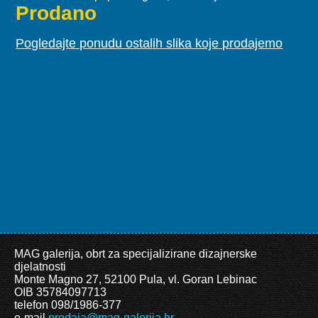
Prodano
Pogledajte ponudu ostalih slika koje prodajemo
MAG galerija, obrt za specijalizirane dizajnerske
djelatnosti
Monte Magno 27, 52100 Pula, vl. Goran Lebinac
OIB 35784097713
telefon 098/1986-377
e-mail
prodaja@mag-galerija.hr