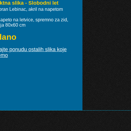
ktna slika - Slobodni let
oran Lebinac, akril na napetom
apeto na letvice, spremno za zid,
ja 80x60 cm
dano
jte ponudu ostalih slika koje
emo