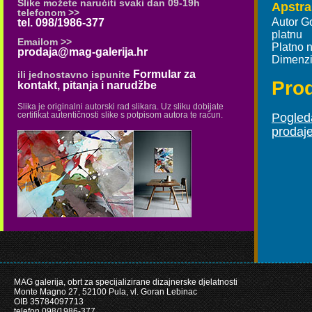
Slike možete naručiti svaki dan 09-19h
Apstra
telefonom >>
Autor G
tel. 098/1986-377
platnu
Emailom >>
Platno n
prodaja@mag-galerija.hr
Dimenzi
Formular za
ili jednostavno ispunite
Pro
kontakt, pitanja i narudžbe
Slika je originalni autorski rad slikara. Uz sliku dobijate
certifikat autentičnosti slike s potpisom autora te račun.
Pogleda
prodaj
MAG galerija, obrt za specijalizirane dizajnerske djelatnosti
Monte Magno 27, 52100 Pula, vl. Goran Lebinac
OIB 35784097713
telefon 098/1986-377