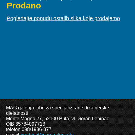
Prodano
Pogledajte ponudu ostalih slika koje prodajemo
MAG galerija, obrt za specijalizirane dizajnerske
djelatnosti
Monte Magno 27, 52100 Pula, vl. Goran Lebinac
OIB 35784097713
telefon 098/1986-377
e-mail
prodaja@mag-galerija.hr