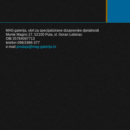
MAG galerija, obrt za specijalizirane dizajnerske djelatnosti
Monte Magno 27, 52100 Pula, vl. Goran Lebinac
OIB 35784097713
telefon 098/1986-377
e-mail
prodaja@mag-galerija.hr