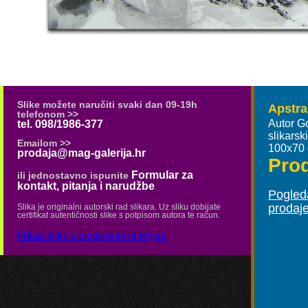
Slike možete naručiti svaki dan 09-19h
Apstra
telefonom >>
Autor G
tel. 098/1986-377
slikars
Emailom >>
100x70
prodaja@mag-galerija.hr
Pro
Formular za
ili jednostavno ispunite
kontakt, pitanja i narudžbe
Pogleda
prodaj
Slika je originalni autorski rad slikara. Uz sliku dobijate
certifikat autentičnosti slike s potpisom autora te račun.
Prikaz slike u modernom interijeru