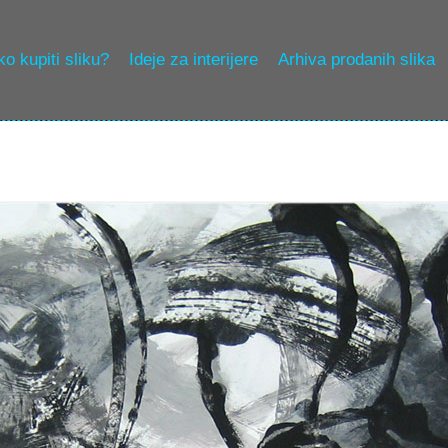
o kupiti sliku?
Ideje za interijere
Arhiva prodanih slika