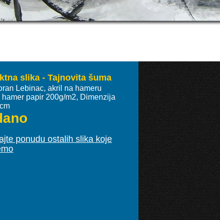
ktna slika - Tajnovita šuma
oran Lebinac, akril na hameru
ki hamer papir 200g/m2, Dimenzija
 cm
dano
jte ponudu ostalih slika koje
emo