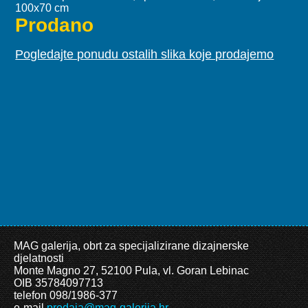
100x70 cm
Prodano
Pogledajte ponudu ostalih slika koje prodajemo
MAG galerija, obrt za specijalizirane dizajnerske
djelatnosti
Monte Magno 27, 52100 Pula, vl. Goran Lebinac
OIB 35784097713
telefon 098/1986-377
e-mail
prodaja@mag-galerija.hr